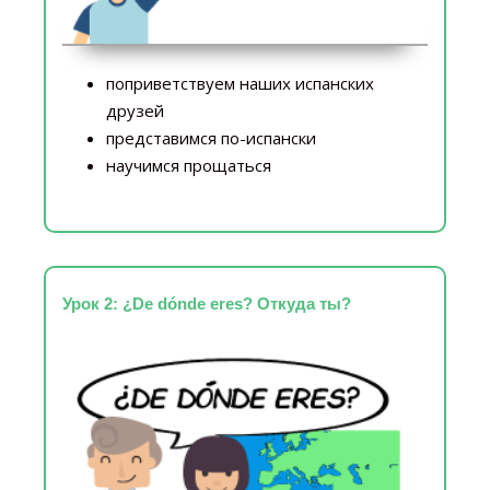
поприветствуем наших испанских
друзей
представимся по-испански
научимся прощаться
Урок 2: ¿De dónde eres? Откуда ты?