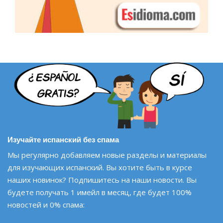
Изучайте испанский без спама
Мы регулярно добавляем новые разделы и материалы
для изучающих испанский. Вы хотите быть в курсе
наших новинок? Подпишитесь на наши новости. Вы
будете получать 1 имейл в месяц, где будет 100%
новостей и 0% спама: