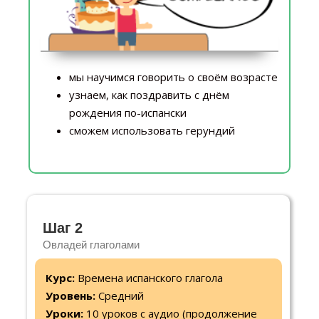
мы научимся говорить о своём возрасте
узнаем, как поздравить с днём
рождения по-испански
сможем использовать герундий
Шаг 2
Овладей глаголами
Курс:
Времена испанского глагола
Уровень:
Средний
Уроки:
10 уроков с аудио (продолжение