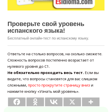
Проверьте свой уровень
испанского языка!
Бесплатный онлайн-тест по испанскому языку.
Ответьте на столько вопросов, на сколько сможете.
Сложность вопросов постепенно возрастает от
нулевого уровня до C1.
Не обязательно проходить весь тест.
Если вы
видите, что вопросы становятся для вас слишком
сложными,
просто прокрутите страницу вниз
и
нажмите кнопку «Узнать мой уровень».