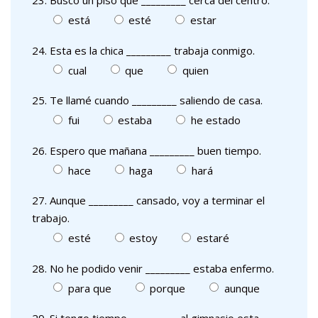
23. Busco un piso que _________ cerca del centro.
está
esté
estar
24. Esta es la chica _________ trabaja conmigo.
cual
que
quien
25. Te llamé cuando _________ saliendo de casa.
fui
estaba
he estado
26. Espero que mañana _________ buen tiempo.
hace
haga
hará
27. Aunque _________ cansado, voy a terminar el
trabajo.
esté
estoy
estaré
28. No he podido venir _________ estaba enfermo.
para que
porque
aunque