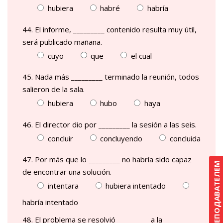
hubiera
habré
habría
44. El informe, _________ contenido resulta muy útil,
será publicado mañana.
cuyo
que
el cual
45. Nada más _________ terminado la reunión, todos
salieron de la sala.
hubiera
hubo
haya
46. El director dio por _________ la sesión a las seis.
concluir
concluyendo
concluida
47. Por más que lo _________ no habría sido capaz
КУРС С ПРЕПОДАВАТЕЛЕМ
de encontrar una solución.
intentara
hubiera intentado
habría intentado
48. El problema se resolvió _________ a la