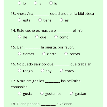
lo
la
le
13. Ahora Ana _________ estudiando en la biblioteca.
está
tiene
es
14. Este coche es más caro _________ el mío.
de
que
como
15. Juan, _________ la puerta, por favor.
cierras
cierra
cerras
16. No puedo salir porque _________ que trabajar.
tengo
soy
estoy
17. A mis amigos les _________ las películas
españolas.
gusta
gustamos
gustan
18. El año pasado _________ a Valencia.