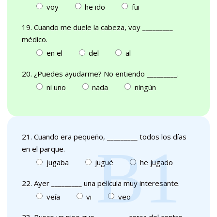
voy
he ido
fui
19. Cuando me duele la cabeza, voy _________
médico.
en el
del
al
20. ¿Puedes ayudarme? No entiendo _________.
ni uno
nada
ningún
21. Cuando era pequeño, _________ todos los días
en el parque.
jugaba
jugué
he jugado
22. Ayer _________ una película muy interesante.
veía
vi
veo