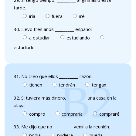
29. Si tengo tiempo, _________ al gimnasio esta
tarde.
iría
fuera
iré
30. Llevo tres años _________ español.
a estudiar
estudiando
estudiado
31. No creo que ellos _________ razón.
tienen
tendrán
tengan
32. Si tuviera más dinero, _________ una casa en la
playa.
compro
compraría
compraré
33. Me dijo que no _________ venir a la reunión.
podía
pudiera
pueda