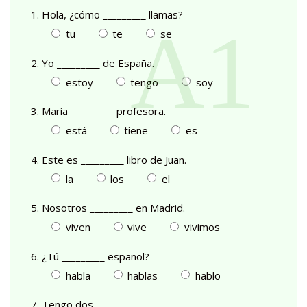
1. Hola, ¿cómo _________ llamas?
tu
te
se
2. Yo _________ de España.
estoy
tengo
soy
3. María _________ profesora.
está
tiene
es
4. Este es _________ libro de Juan.
la
los
el
5. Nosotros _________ en Madrid.
viven
vive
vivimos
6. ¿Tú _________ español?
habla
hablas
hablo
7. Tengo dos _________.