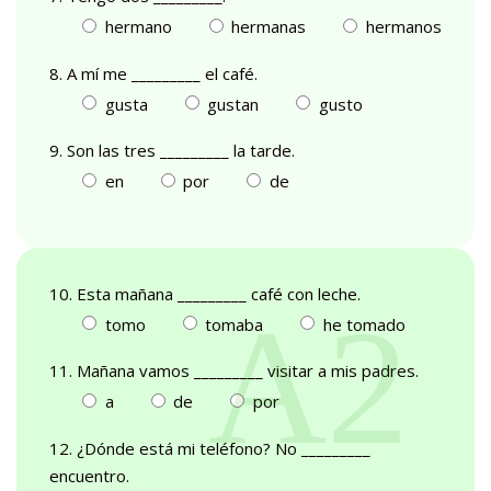
hermano
hermanas
hermanos
8. A mí me _________ el café.
gusta
gustan
gusto
9. Son las tres _________ la tarde.
en
por
de
10. Esta mañana _________ café con leche.
tomo
tomaba
he tomado
11. Mañana vamos _________ visitar a mis padres.
a
de
por
12. ¿Dónde está mi teléfono? No _________
encuentro.