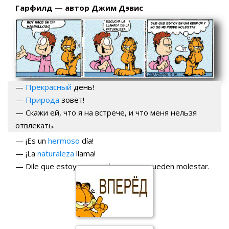
Гарфилд — автор Джим Дэвис
—
Прекрасный
день!
—
Природа
зовёт!
— Скажи ей, что я на встрече, и что меня нельзя
отвлекать.
— ¡Es un
hermoso
día!
— ¡La
naturaleza
llama!
— Dile que estoy en reunión y no me pueden molestar.