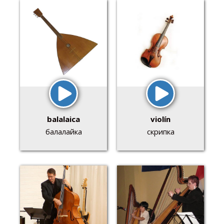
balalaica
violín
балалайка
скрипка