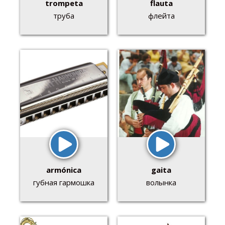
trompeta
flauta
труба
флейта
armónica
gaita
губная гармошка
волынка