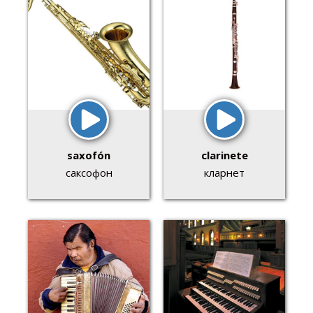
saxofón
clarinete
саксофон
кларнет