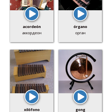
acordeón
órgano
аккордеон
орган
xilófono
gong