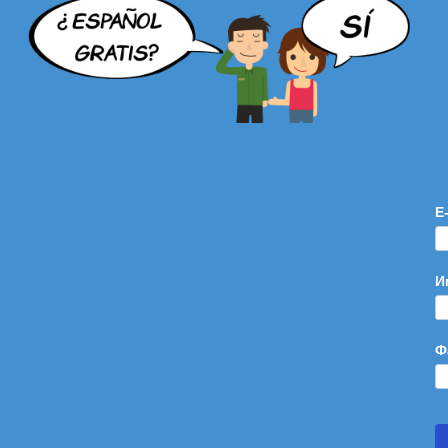
E
И
Ф