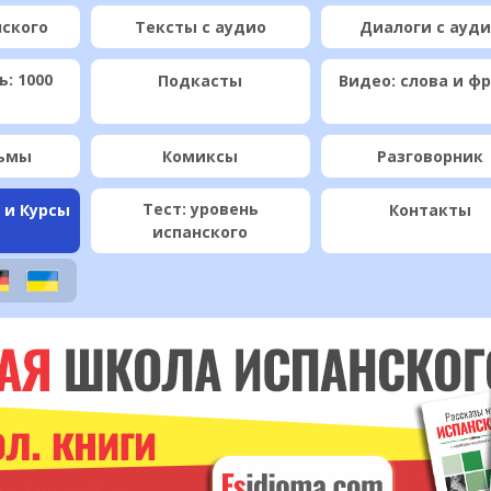
нского
Тексты с аудио
Диалоги с ауд
: 1000
Подкасты
Видео: слова и ф
ьмы
Комиксы
Разговорник
Тест: уровень
 и Курсы
Контакты
испанского