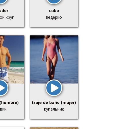
ador
cubo
ой круг
ведёрко
(hombre)
traje de baño (mujer)
вки
купальник