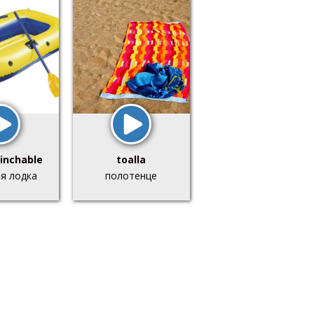
inchable
toalla
я лодка
полотенце