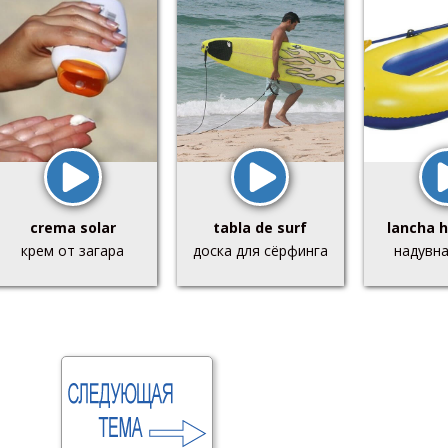
crema solar
tabla de surf
lancha h
крем от загара
доска для сёрфинга
надувна