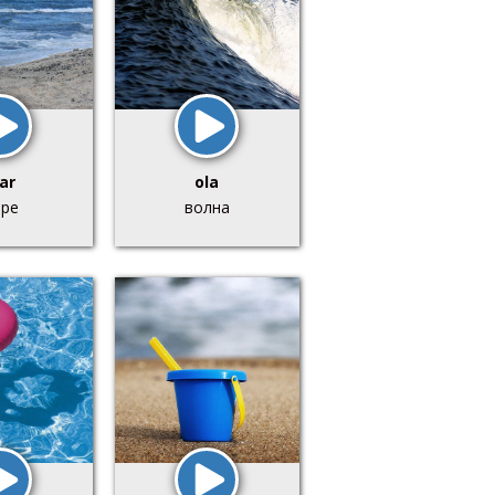
ar
ola
ре
волна