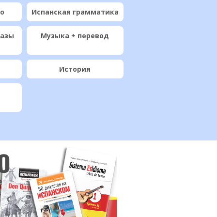
ио
Испанская грамматика
разы
Музыка + перевод
История