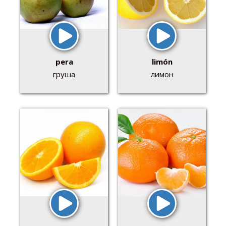
pera
limón
груша
лимон