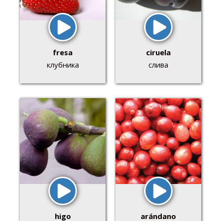
fresa
ciruela
клубника
слива
higo
arándano