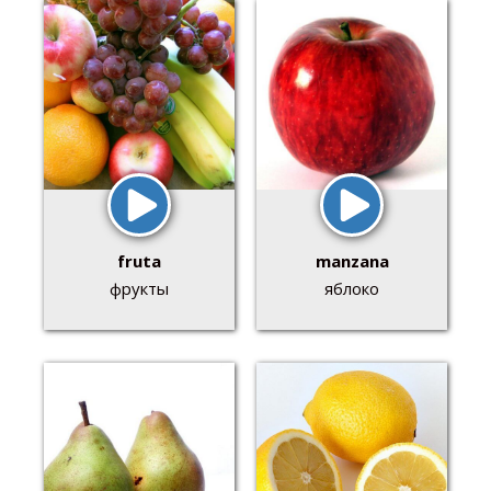
fruta
manzana
фрукты
яблоко