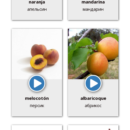
naranja
mandarina
апельсин
мандарин
melocotón
albaricoque
персик
абрикос