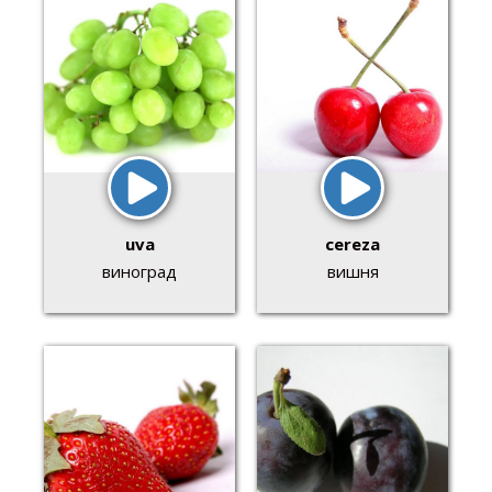
uva
cereza
виноград
вишня