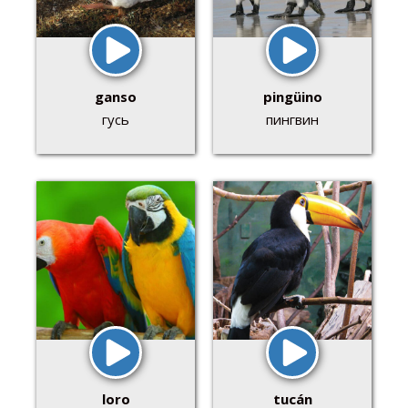
ganso
pingüino
гусь
пингвин
loro
tucán