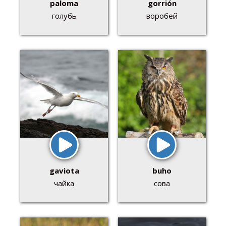
paloma
gorrión
голубь
воробей
gaviota
buho
чайка
сова