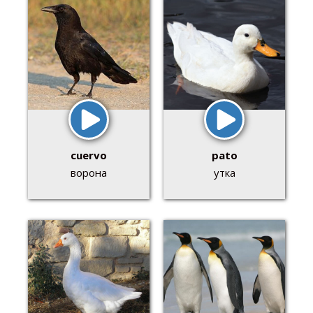
cuervo
pato
ворона
утка