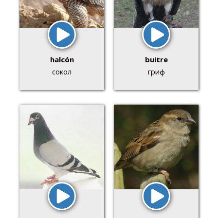
halcón
buitre
сокол
гриф