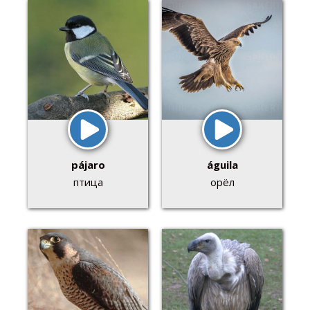
pájaro
águila
птица
орёл