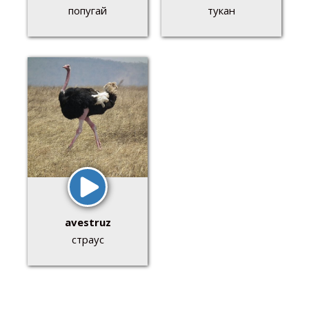
попугай
тукан
avestruz
страус