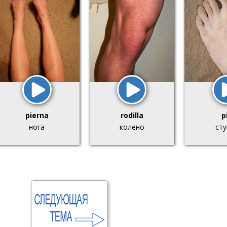
pierna
rodilla
p
нога
колено
сту