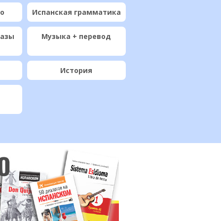
ио
Испанская грамматика
разы
Музыка + перевод
История