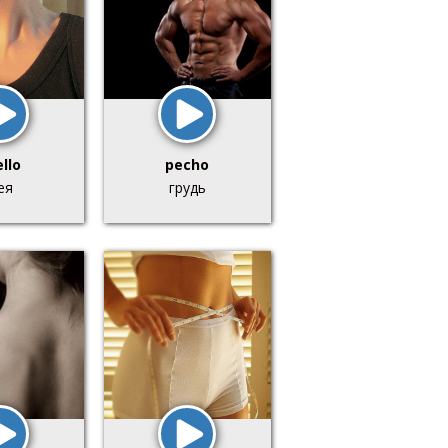
llo
pecho
ея
грудь