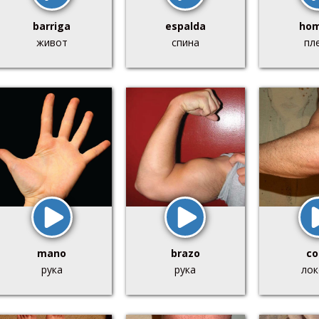
barriga
espalda
hom
живот
спина
пл
mano
brazo
co
рука
рука
лок