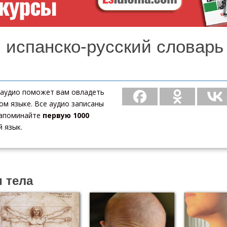
 испанско-русский словарь
с аудио поможет вам овладеть
м языке. Все аудио записаны
 запоминайте
первую 1000
 язык.
и тела