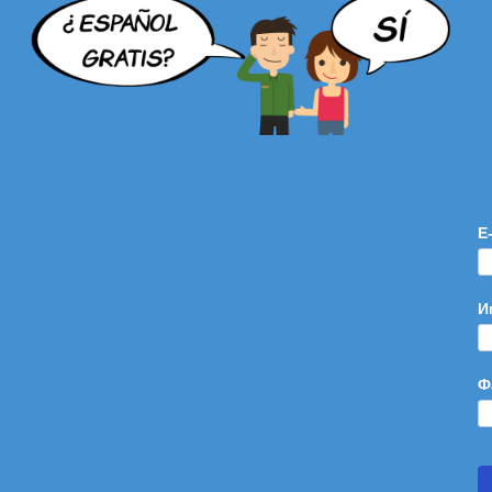
E
И
Ф