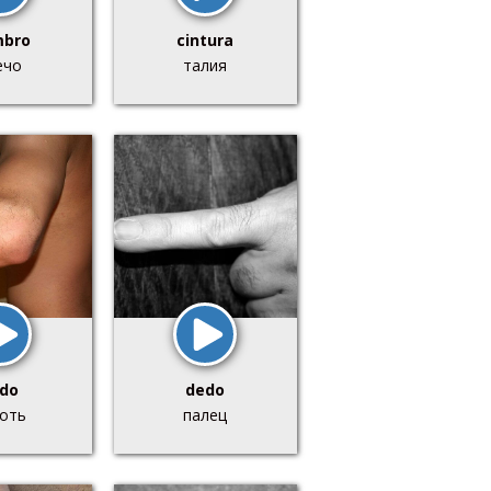
bro
cintura
ечо
талия
do
dedo
оть
палец