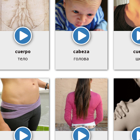
cuerpo
cabeza
cue
тело
голова
ш