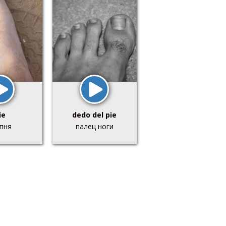
ie
dedo del pie
пня
палец ноги