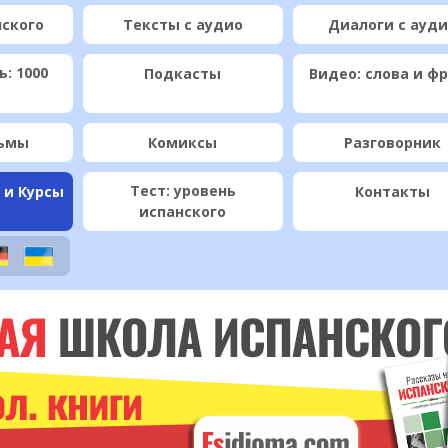
нского
Тексты с аудио
Диалоги с ауд
: 1000
Подкасты
Видео: слова и ф
ьмы
Комиксы
Разговорник
Тест: уровень
 и Курсы
Контакты
испанского