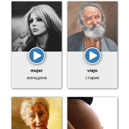
mujer
viejo
женщина
старик