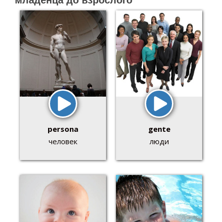
младенца до взрослого
persona
gente
человек
люди