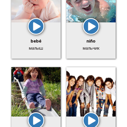
bebé
niño
малыш
мальчик