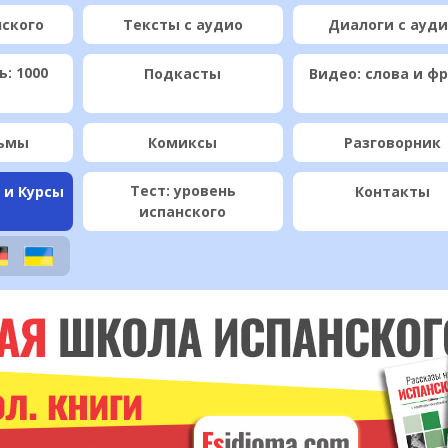
нского
Тексты с аудио
Диалоги с ауд
: 1000
Подкасты
Видео: слова и ф
ьмы
Комиксы
Разговорник
Тест: уровень
 и Курсы
Контакты
испанского