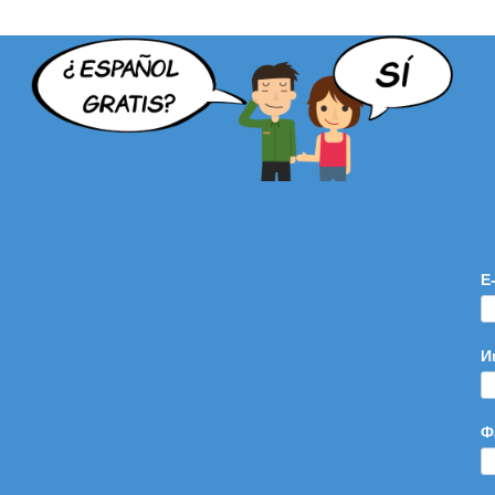
E
И
Ф