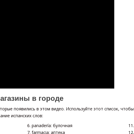
агазины в городе
торые появились в этом видео. Используйте этот список, чтобы 
ание испанских слов:
panadería: булочная
farmacia: аптека