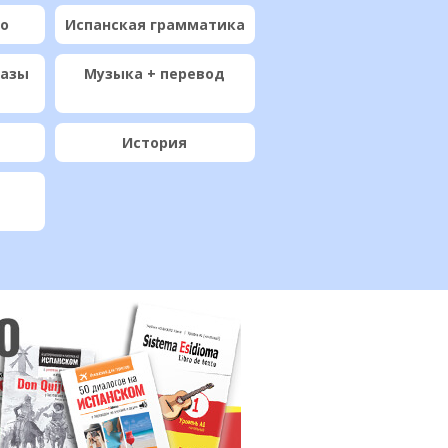
ио
Испанская грамматика
разы
Музыка + перевод
История