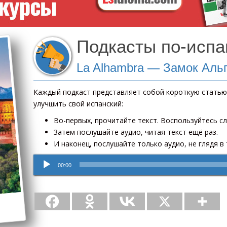
Подкасты по-испа
La Alhambra — Замок Аль
Каждый подкаст представляет собой короткую статью
улучшить свой испанский:
Во-первых, прочитайте текст. Воспользуйтесь с
Затем послушайте аудио, читая текст ещё раз.
И наконец, послушайте только аудио, не глядя в 
Аудиоплеер
00:00