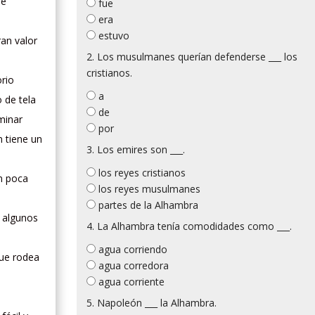
se
fue
era
estuvo
ran valor
2. Los musulmanes querían defenderse ___ los
cristianos.
orio
a
 de tela
de
minar
por
n tiene un
3. Los emires son ___.
los reyes cristianos
on poca
los reyes musulmanes
partes de la Alhambra
n algunos
4. La Alhambra tenía comodidades como ___.
agua corriendo
que rodea
agua corredora
agua corriente
5. Napoleón ___ la Alhambra.