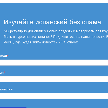
УЗНАТЬ БОЛЬШЕ
Изучайте испанский без спама
Мы регулярно добавляем новые разделы и материалы для изу
быть в курсе наших новинок? Подпишитесь на наши новости. 
месяц, где будет 100% новостей и 0% спама:
-mail
мя
амилия