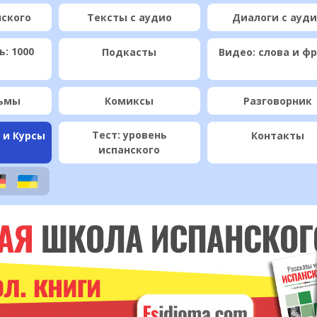
нского
Тексты с аудио
Диалоги с ауд
: 1000
Подкасты
Видео: слова и ф
ьмы
Комиксы
Разговорник
Тест: уровень
 и Курсы
Контакты
испанского