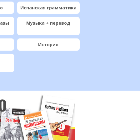
ио
Испанская грамматика
разы
Музыка + перевод
История