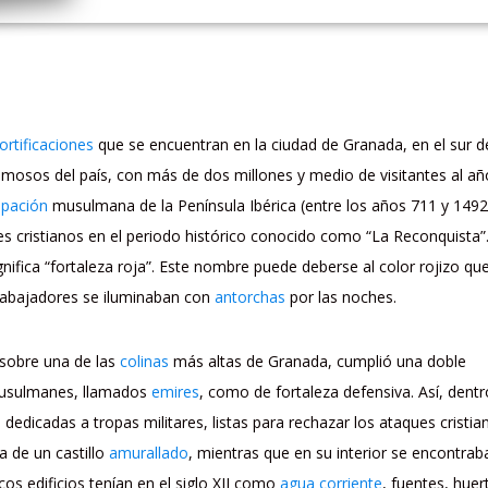
fortificaciones
que se encuentran en la ciudad de Granada, en el sur d
osos del país, con más de dos millones y medio de visitantes al añ
pación
musulmana de la Península Ibérica (entre los años 711 y 1492
es cristianos en el periodo histórico conocido como “La Reconquista”
gnifica “fortaleza roja”. Este nombre puede deberse al color rojizo qu
trabajadores se iluminaban con
antorchas
por las noches.
sobre una de las
colinas
más altas de Granada, cumplió una doble
 musulmanes, llamados
emires
, como de fortaleza defensiva. Así, dentr
dedicadas a tropas militares, listas para rechazar los ataques cristia
a de un castillo
amurallado
, mientras que en su interior se encontrab
os edificios tenían en el siglo XII como
agua corriente
, fuentes, huer