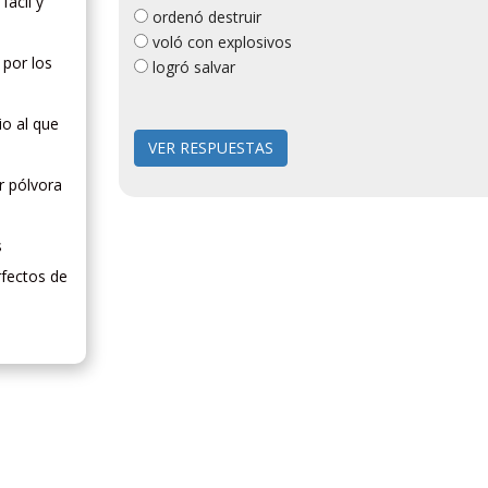
fácil y
ordenó destruir
voló con explosivos
 por los
logró salvar
io al que
r pólvora
s
rfectos de