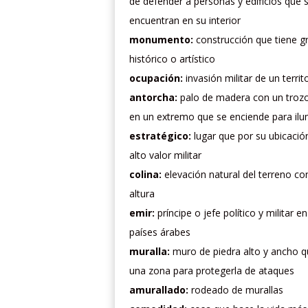
de defender a personas y edificios que 
encuentran en su interior
monumento:
construcción que tiene g
histórico o artístico
ocupación:
invasión militar de un territ
antorcha:
palo de madera con un trozo
en un extremo que se enciende para ilu
estratégico:
lugar que por su ubicació
alto valor militar
colina:
elevación natural del terreno c
altura
emir:
príncipe o jefe político y militar e
países árabes
muralla:
muro de piedra alto y ancho 
una zona para protegerla de ataques
amurallado:
rodeado de murallas