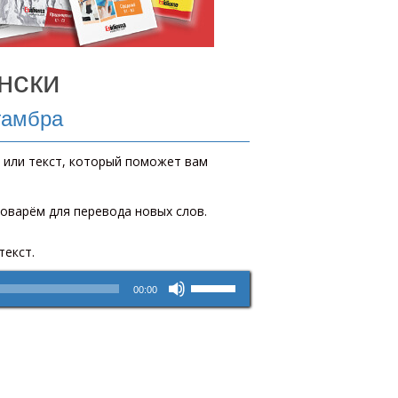
нски
гамбра
 или текст, который поможет вам
ловарём для перевода новых слов.
текст.
Используйте
00:00
клавиши
вверх/
вниз,
чтобы
увеличить