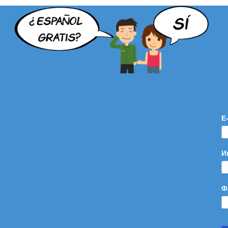
E
И
Ф