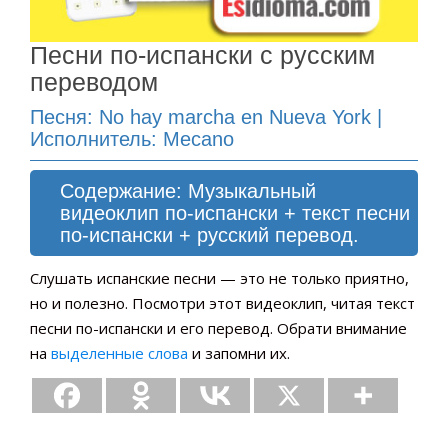
Песни по-испански с русским
переводом
Песня: No hay marcha en Nueva York |
Исполнитель: Mecano
Содержание: Музыкальный
видеоклип по-испански + текст песни
по-испански + русский перевод.
Слушать испанские песни — это не только приятно,
но и полезно. Посмотри этот видеоклип, читая текст
песни по-испански и его перевод. Обрати внимание
на
выделенные слова
и запомни их.