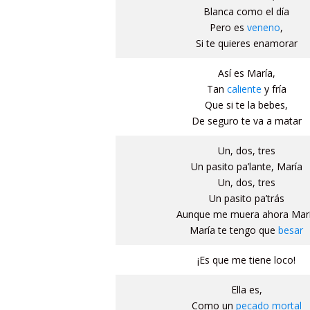
Blanca como el día
Pero es
veneno
,
Si te quieres enamorar
Así es María,
Tan
caliente
y fría
Que si te la bebes,
De seguro te va a matar
Un, dos, tres
Un pasito pa’lante, María
Un, dos, tres
Un pasito pa’trás
Aunque me muera ahora Mar
María te tengo que
besar
¡Es que me tiene loco!
Ella es,
Como un
pecado mortal