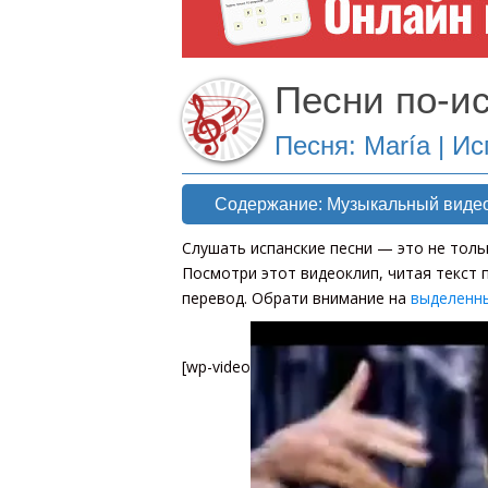
Песни по-и
Песня: María | Ис
Содержание: Музыкальный видеокл
Слушать испанские песни — это не тольк
Посмотри этот видеоклип, читая текст п
перевод. Обрати внимание на
выделенн
[wp-video-floater]