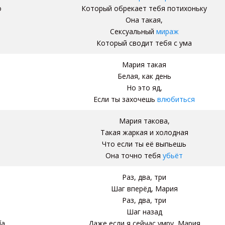
o
Который обрекает тебя потихоньку
Она такая,
Сексуальный
мираж
Который сводит тебя с ума
Мария такая
Белая, как день
Но это яд,
Если ты захочешь
влюбиться
Мария такова,
Такая жаркая и холодная
Что если ты её выпьешь
Она точно тебя
убьёт
Раз, два, три
Шаг вперёд, Мария
Раз, два, три
Шаг назад
ía
Даже если я сейчас умру, Мария