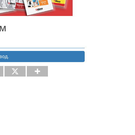
ом
вод.