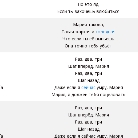
Но это яд,
Если ты захочешь влюбиться
Мария такова,
Такая жаркая и
холодная
Что если ты её выпьешь
Она точно тебя убьёт
Раз, два, три
Шаг вперёд, Мария
Раз, два, три
Шаг назад
ía
Даже если я
сейчас
умру, Мария
Мария, я должен тебя поцеловать
Раз, два, три
Шаг вперёд, Мария
ИСПАНСКИЕ ГЛАГОЛЫ
Раз, два, три
Курс онлайн. С
ПРЕПО
Шаг назад
преподавателем
заговор
ía
Даже если я сейчас умру, Мария