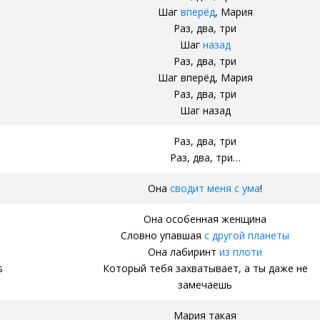
Шаг
вперёд
, Мария
Раз, два, три
Шаг
назад
Раз, два, три
Шаг вперёд, Мария
Раз, два, три
Шаг назад
Раз, два, три
Раз, два, три…
Она
сводит меня с ума
!
Она особенная женщина
Словно упавшая
с другой планеты
Она лабиринт
из плоти
s
Который тебя захватывает, а ты даже не
замечаешь
Мария такая