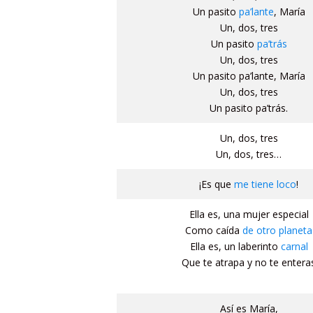
Un pasito
pa’lante
, María
Un, dos, tres
Un pasito
pa’trás
Un, dos, tres
Un pasito pa’lante, María
Un, dos, tres
Un pasito pa’trás.
Un, dos, tres
Un, dos, tres…
¡Es que
me tiene loco
!
Ella es, una mujer especial
Como caída
de otro planeta
Ella es, un laberinto
carnal
Que te atrapa y no te entera
Así es María,