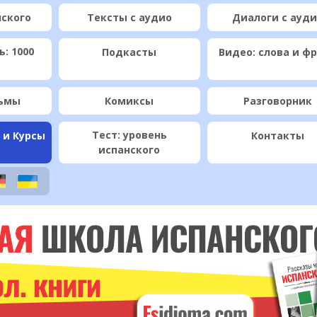
нского
Тексты с аудио
Диалоги с ауд
: 1000
Подкасты
Видео: слова и ф
ьмы
Комиксы
Разговорник
Тест: уровень
 и Курсы
Контакты
испанского