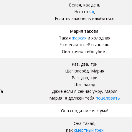
Белая, как день
Но это
яд
,
Если ты захочешь влюбиться
Мария такова,
Такая
жаркая
и холодная
Что если ты её выпьешь
Она точно тебя убьёт
Раз, два, три
Шаг вперёд, Мария
Раз, два, три
Шаг назад
ía
Даже если я сейчас умру, Мария
Мария, я должен тебя
поцеловать
Она сводит меня с ума!
Она такая,
Как
смертный грех