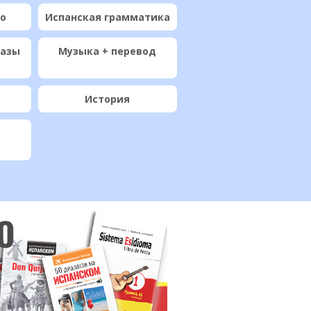
ио
Испанская грамматика
разы
Музыка + перевод
История