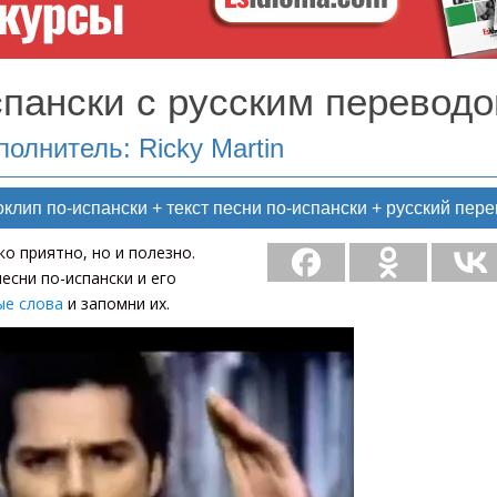
спански с русским перевод
полнитель: Ricky Martin
ип по-испански + текст песни по-испански + русский пере
о приятно, но и полезно.
есни по-испански и его
ые слова
и запомни их.