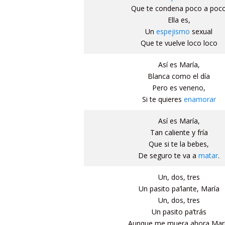
Que te condena poco a poc
Ella es,
Un
espejismo
sexual
Que te vuelve loco loco
Así es María,
Blanca como el día
Pero es veneno,
Si te quieres
enamorar
Así es María,
Tan caliente y fría
Que si te la bebes,
De seguro te va a
matar
.
Un, dos, tres
Un pasito pa’lante, María
Un, dos, tres
Un pasito pa’trás
Aunque me muera ahora Mar