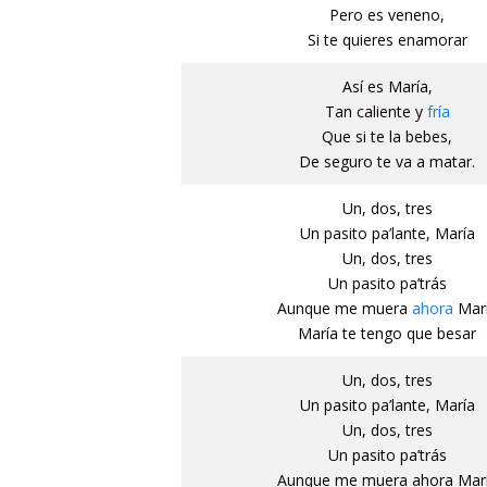
Pero es veneno,
Si te quieres enamorar
Así es María,
Tan caliente y
fría
Que si te la bebes,
De seguro te va a matar.
Un, dos, tres
Un pasito pa’lante, María
Un, dos, tres
Un pasito pa’trás
Aunque me muera
ahora
Mar
María te tengo que besar
Un, dos, tres
Un pasito pa’lante, María
Un, dos, tres
Un pasito pa’trás
Aunque me muera ahora Mar