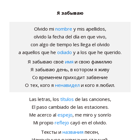
Я забываю
Olvido mi
nombre
y mis apellidos,
olvido la fecha del día en que vivo,
con algo de tiempo les llega el olvido
a aquellos que he
odiado
y a los que he querido.
Я забываю своё
имя
и свою фамилию
Я забываю день, в котором я живу
Со временем приходит забвение
О тех, кого я
ненавидел
и кого я любил.
Las letras, los
títulos
de las canciones,
El paso cambiado de las estaciones.
Me acerco al
espejo
, me miro y sonrío
Mi propio
reflejo
cayó en el olvido.
Тексты и
названия
песен,
Изменённое расписание станций.