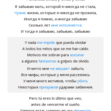
Я забываю мать, которой я никогда не стала,
Чужие
жизни, которые я никогда не прожила,
Иногда я помню, а иногда забываю
Сколько лет
мне исполняется
.
И тогда я забываю, забываю, забываю
Y nada
me impide
que pueda olvidar
A todos los mitos que se me han caído.
Motivos me sobran para
asesinar
a algunos
fantasmas
a golpes de olvido.
И ничто мне
не мешает
забыть
Все мифы, которые у меня рассеялись
У меня много мотивов, чтобы
убить
Некоторых
призраков
ударами забвения.
Pero tú eres lo último que veo,
antes de vencerme el sueño.
Siempre estas conmigo en una
dimensión