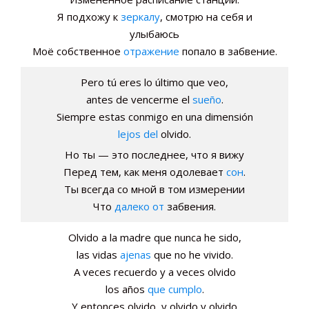
Я подхожу к
зеркалу
, смотрю на себя и
улыбаюсь
Моё собственное
отражение
попало в забвение.
Pero tú eres lo último que veo,
antes de vencerme el
sueño
.
Siempre estas conmigo en una dimensión
lejos del
olvido.
Но ты — это последнее, что я вижу
Перед тем, как меня одолевает
сон
.
Ты всегда со мной в том измерении
Что
далеко от
забвения.
Olvido a la madre que nunca he sido,
las vidas
ajenas
que no he vivido.
A veces recuerdo y a veces olvido
los años
que cumplo
.
Y entonces olvido, y olvido y olvido