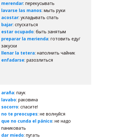
merendar
: перекусывать
lavarse las manos
: мыть руки
acostar
: укладывать спать
bajar
: спускаться
estar ocupado
: быть занятым
preparar la merienda
: готовить еду/
закуски
llenar la tetera
: наполнить чайник
enfadarse
: разозлиться
araña
: паук
lavabo
: раковина
socorro
: спасите!
no te preocupes
: не волнуйся
que no cunda el pánico
: не надо
паниковать
dar miedo
: пугать