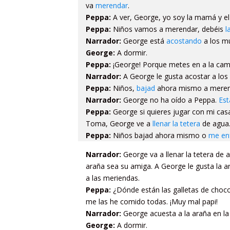
va
merendar
.
Peppa:
A ver, George, yo soy la mamá y el
Peppa:
Niños vamos a merendar, debéis
l
Narrador:
George está
acostando
a los m
George:
A dormir.
Peppa:
¡George! Porque metes en a la cam
Narrador:
A George le gusta acostar a lo
Peppa:
Niños,
bajad
ahora mismo a merenda
Narrador:
George no ha oído a Peppa.
Es
Peppa:
George si quieres jugar con mi c
Toma, George ve a
llenar la tetera
de agua
Peppa:
Niños bajad ahora mismo o
me en
Narrador:
George va a llenar la tetera de
araña sea su amiga. A George le gusta la a
a las meriendas.
Peppa:
¿Dónde están las galletas de choc
me las he comido todas. ¡Muy mal papi!
Narrador:
George acuesta a la araña en la
George:
A dormir.