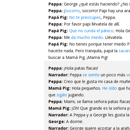
Peppa:
George ¿qué estás haciendo? ¿No 
Peppa:
¡
Socorro
, socorro! Papi hay una ar
Papá Pig:
No te preocupes
, Peppa.
Peppa:
Por favor papi llévatela de allí.
Papá Pig:
Que no cunda el pánico
. Hola G
Peppa:
Me
da mucho miedo
. Llévatela.
Papá Pig:
No tienes porque tener miedo 
hacerte nada. Pero tranquila, papá la
sacar
buscar a Mamá Pig. ¡Mamá Pig!
Peppa:
¡Hola patas flacas!
Narrador:
Peppa
se siente
un poco más
v
Peppa:
Creo que le gusta mi casa de muñe
Mamá Pig:
Hola pequeños.
He oído
que ha
que
sigáis
jugando.
Peppa:
Mami, se llama señora patas flacas
Mamá Pig:
¡Oh! Que grande es la señora p
Narrador:
A Peppa y a George les gusta la
George:
A dormir.
Narrador:
George quiere acostar a la arañ