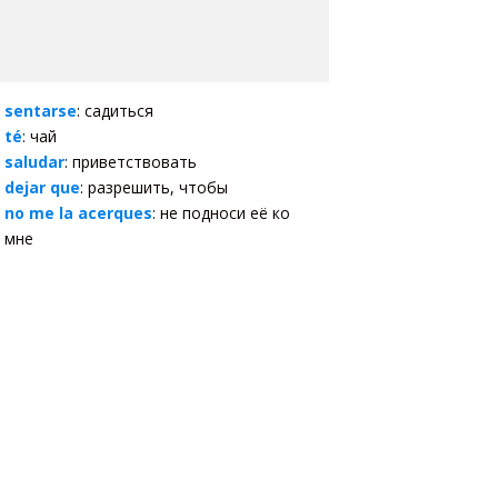
sentarse
: садиться
té
: чай
saludar
: приветствовать
dejar que
: разрешить, чтобы
no me la acerques
: не подноси её ко
мне