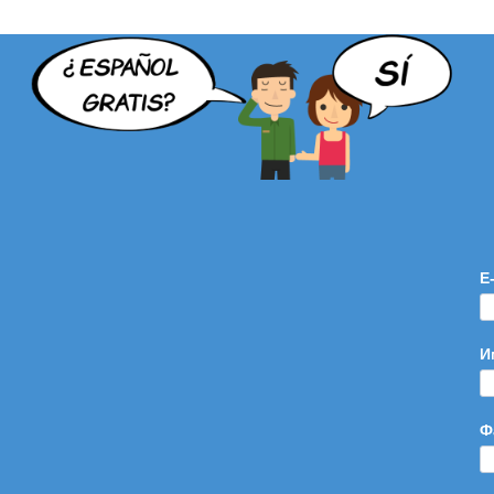
E
И
Ф