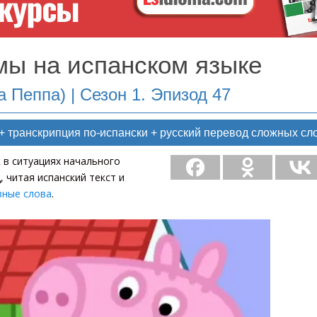
ы на испанском языке
а Пеппа) | Сезон 1. Эпизод 47
+ транскрипция по-испански + русский перевод сложных сло
 в ситуациях начального
 читая испанский текст и
зные слова
.