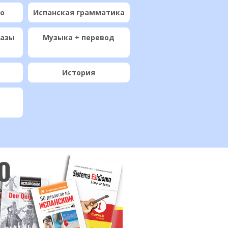
ио
Испанская грамматика
разы
Музыка + перевод
История