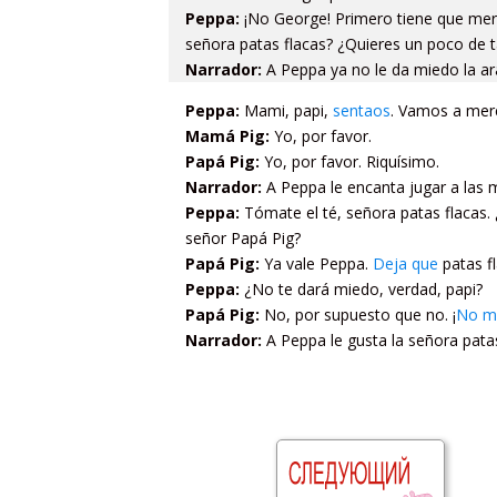
Peppa:
¡No George! Primero tiene que mere
señora patas flacas? ¿Quieres un poco de t
Narrador:
A Peppa ya no le da miedo la ar
Peppa:
Mami, papi,
sentaos
. Vamos a mere
Mamá Pig:
Yo, por favor.
Papá Pig:
Yo, por favor. Riquísimo.
Narrador:
A Peppa le encanta jugar a las 
Peppa:
Tómate el té, señora patas flacas
señor Papá Pig?
Papá Pig:
Ya vale Peppa.
Deja que
patas f
Peppa:
¿No te dará miedo, verdad, papi?
Papá Pig:
No, por supuesto que no. ¡
No me
Narrador:
A Peppa le gusta la señora patas