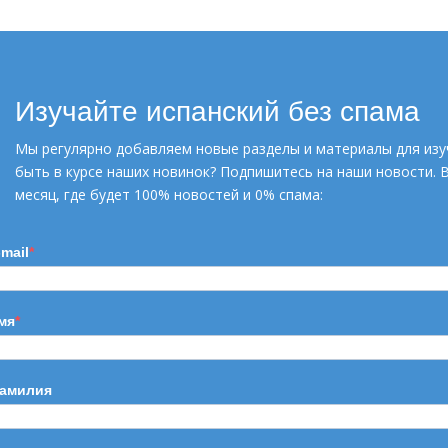
УЗНАТЬ БОЛЬШЕ
Изучайте испанский без спама
Мы регулярно добавляем новые разделы и материалы для изу
быть в курсе наших новинок? Подпишитесь на наши новости. 
месяц, где будет 100% новостей и 0% спама:
-mail
мя
амилия