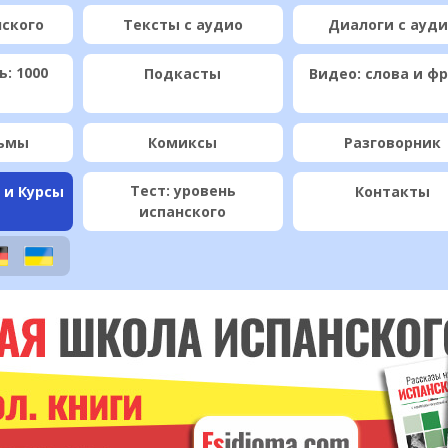
нского
Тексты с аудио
Диалоги с ауд
: 1000
Подкасты
Видео: слова и ф
ьмы
Комиксы
Разговорник
Тест: уровень
 и Курсы
Контакты
испанского