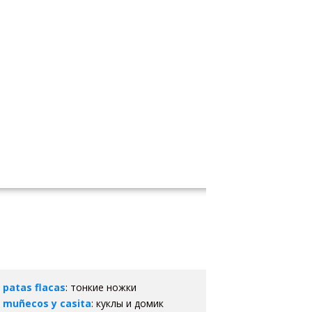
patas flacas
: тонкие ножки
muñecos y casita
: куклы и домик