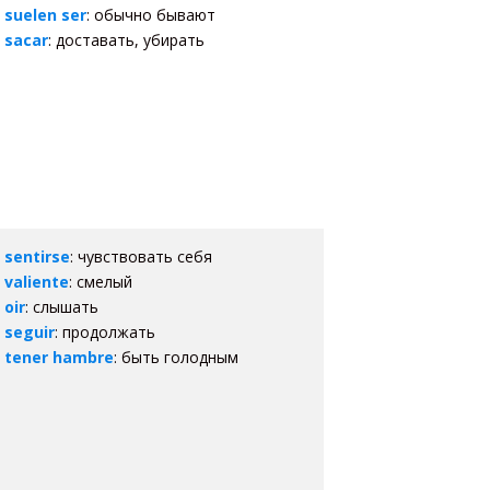
suelen ser
: обычно бывают
sacar
: доставать, убирать
sentirse
: чувствовать себя
valiente
: смелый
oir
: слышать
seguir
: продолжать
tener hambre
: быть голодным