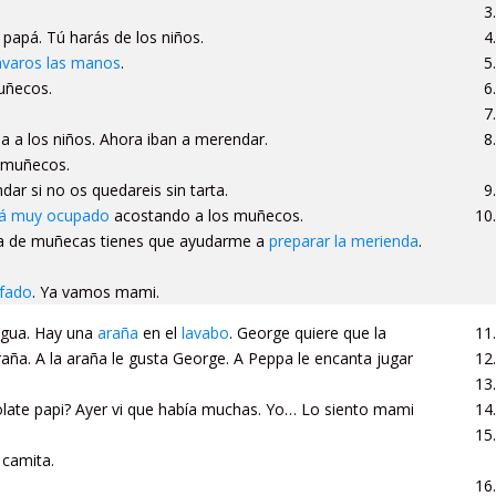
 papá. Tú harás de los niños.
avaros las manos
.
uñecos.
a a los niños. Ahora iban a merendar.
s muñecos.
r si no os quedareis sin tarta.
tá muy ocupado
acostando a los muñecos.
asa de muñecas tienes que ayudarme a
preparar la merienda
.
.
fado
. Ya vamos mami.
 agua. Hay una
araña
en el
lavabo
. George quiere que la
raña. A la araña le gusta George. A Peppa le encanta jugar
olate papi? Ayer vi que había muchas. Yo… Lo siento mami
 camita.