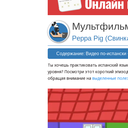
Мультфильм
Peppa Pig (Свинк
Содержание: Видео по-испански 
Ты хочешь практиковать испанский язык
уровня? Посмотри этот короткий эпизод,
обращая внимание на
выделенные поле
[wp-video-floater]