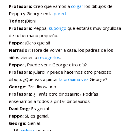
Profesora:
Creo que vamos a
colgar
los dibujos de
Peppa y George en la
pared
.
Todos:
¡Bien!
Profesora:
Peppa,
supongo
que estarás muy orgullosa
de tu hermano pequeño.
Peppa:
¡Claro que sí!
Narrador:
Hora de volver a casa, los padres de los
niños vienen a
recogerlos
.
Peppa:
¿Puede venir George otro día?
Profesora:
¡Claro! Y puede hacernos otro precioso
dibujo. ¿Qué vas a pintar
la próxima vez
George?
George:
Grr dinosaurio.
Profesora:
¿Harás otro dinosaurio? Podrías
enseñarnos a todos a pintar dinosaurios.
Dani Dog:
Es genial.
Peppa:
Sí, es genial.
George:
Genial.
colgar
: вешать