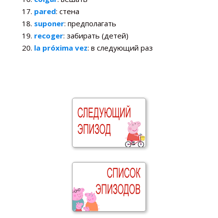
pared
: стена
suponer
: предполагать
recoger
: забирать (детей)
la próxima vez
: в следующий раз