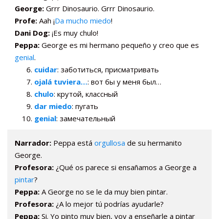
George:
Grrr Dinosaurio. Grrr Dinosaurio.
Profe:
Aah ¡
Da mucho miedo
!
Dani Dog:
¡Es muy chulo!
Peppa:
George es mi hermano pequeño y creo que es
genial
.
cuidar
: заботиться, присматривать
ojalá tuviera…
: вот бы у меня был…
chulo
: крутой, классный
dar miedo
: пугать
genial
: замечательный
Narrador:
Peppa está
orgullosa
de su hermanito
George.
Profesora:
¿Qué os parece si ensañamos a George a
pintar
?
Peppa:
A George no se le da muy bien pintar.
Profesora:
¿A lo mejor tú podrías ayudarle?
Peppa:
Si. Yo pinto muy bien, voy a enseñarle a pintar