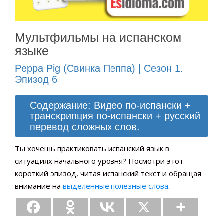
Мультфильмы на испанском
языке
Peppa Pig (Свинка Пеппа) | Сезон 1.
Эпизод 6
Содержание: Видео по-испански +
транскрипция по-испански + русский
перевод сложных слов.
Ты хочешь практиковать испанский язык в
ситуациях начального уровня? Посмотри этот
короткий эпизод, читая испанский текст и обращая
внимание на
выделенные полезные слова
.