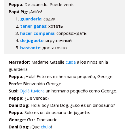
Peppa:
De acuerdo. Puede venir.
Papá Pig:
¡Adiós!
guardería
: садик
tener ganas
: хотеть
hacer compañía
: сопровождать
de juguete
: игрушечный
bastante
: достаточно
Narrador:
Madame Gazelle
cuida
a los niños en la
guardería.
Peppa:
¡Hola! Esto es mi hermano pequeño, George.
Profe:
Bienvenido George.
Susi:
Ojalá tuviera
un hermano pequeño como George.
Peppa:
¿De verdad?
Dani Dog:
Hola. Soy Dani Dog. ¿Eso es un dinosaurio?
Peppa:
Solo es un dinosaurio de juguete.
George:
Grrr Dinosaurio.
Dani Dog:
¡Que
chulo
!