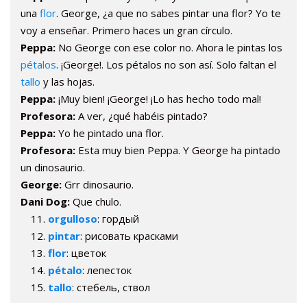
una
flor
. George, ¿a que no sabes pintar una flor? Yo te
voy a enseñar. Primero haces un gran círculo.
Peppa:
No George con ese color no. Ahora le pintas los
pétalos
. ¡George!. Los pétalos no son así. Solo faltan el
tallo
y las hojas.
Peppa:
¡Muy bien! ¡George! ¡Lo has hecho todo mal!
Profesora:
A ver, ¿qué habéis pintado?
Peppa:
Yo he pintado una flor.
Profesora:
Esta muy bien Peppa. Y George ha pintado
un dinosaurio.
George:
Grr dinosaurio.
Dani Dog:
Que chulo.
orgulloso
: гордый
pintar
: рисовать красками
flor
: цветок
pétalo
: лепесток
tallo
: стебель, ствол