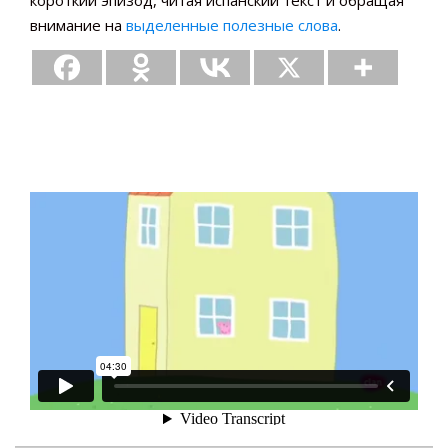
короткий эпизод, читая испанский текст и обращая
внимание на
выделенные полезные слова
.
[wp-video-floater]