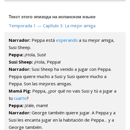
Текст этого эпизода на испанском языке
Temporada 1 — Capítulo 3: La mejor amiga
Narrador:
Peppa está
esperando
a su mejor amiga,
Susi Sheep.
Peppa:
¡Hola, Susi!
Susi Sheep:
¡Hola, Peppa!
Narrador:
Susi Sheep ha venido a jugar con Peppa.
Peppa quiere mucho a Susi y Susi quiere mucho a
Peppa. Son las mejores amigas.
Mamá Pig:
Peppa, ¿por qué no vais Susi y tú a jugar a
tu
cuarto
?
Peppa:
¡Vale, mami!
Narrador:
George también quiere jugar. A Peppa y a
Susi les encanta jugar en la habitación de Peppa… y a
George también.