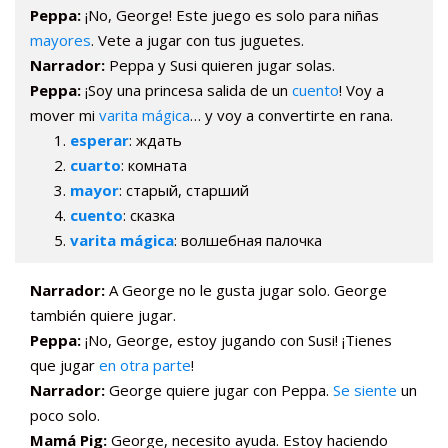
Peppa:
¡No, George! Este juego es solo para niñas
mayores
. Vete a jugar con tus juguetes.
Narrador:
Peppa y Susi quieren jugar solas.
Peppa:
¡Soy una princesa salida de un
cuento
! Voy a
mover mi
varita mágica
… y voy a convertirte en rana.
esperar
: ждать
cuarto
: комната
mayor
: старый, старший
cuento
: сказка
varita mágica
: волшебная палочка
Narrador:
A George no le gusta jugar solo. George
también quiere jugar.
Peppa:
¡No, George, estoy jugando con Susi! ¡Tienes
que jugar
en otra parte
!
Narrador:
George quiere jugar con Peppa.
Se siente
un
poco solo.
Mamá Pig:
George, necesito ayuda. Estoy haciendo