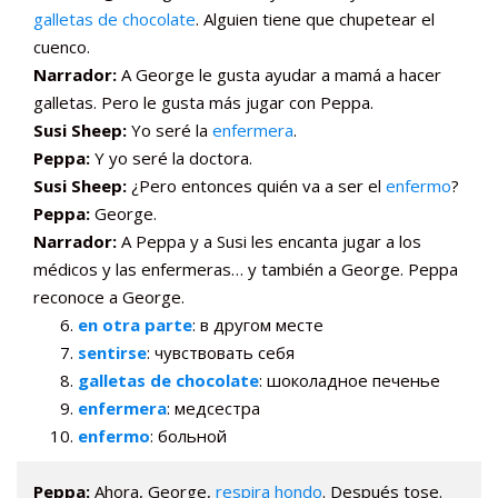
galletas de chocolate
. Alguien tiene que chupetear el
cuenco.
Narrador:
A George le gusta ayudar a mamá a hacer
galletas. Pero le gusta más jugar con Peppa.
Susi Sheep:
Yo seré la
enfermera
.
Peppa:
Y yo seré la doctora.
Susi Sheep:
¿Pero entonces quién va a ser el
enfermo
?
Peppa:
George.
Narrador:
A Peppa y a Susi les encanta jugar a los
médicos y las enfermeras… y también a George. Peppa
reconoce a George.
en otra parte
: в другом месте
sentirse
: чувствовать себя
galletas de chocolate
: шоколадное печенье
enfermera
: медсестра
enfermo
: больной
Peppa:
Ahora, George,
respira hondo
. Después tose.