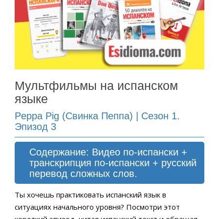
Мультфильмы на испанском
языке
Peppa Pig (Свинка Пеппа) | Сезон 1.
Эпизод 3
Содержание: Видео по-испански +
транскрипция по-испански + русский
перевод сложных слов.
Ты хочешь практиковать испанский язык в
ситуациях начального уровня? Посмотри этот