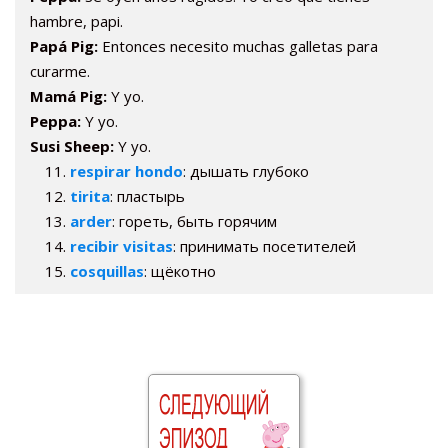
hambre, papi.
Papá Pig:
Entonces necesito muchas galletas para
curarme.
Mamá Pig:
Y yo.
Peppa:
Y yo.
Susi Sheep:
Y yo.
respirar hondo
: дышать глубоко
tirita
: пластырь
arder
: гореть, быть горячим
recibir visitas
: принимать посетителей
cosquillas
: щёкотно