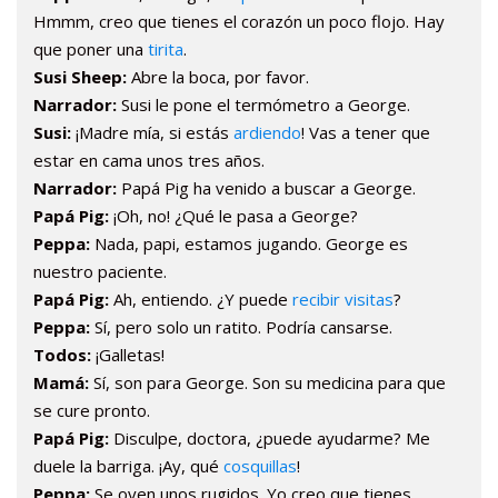
Hmmm, creo que tienes el corazón un poco flojo. Hay
que poner una
tirita
.
Susi Sheep:
Abre la boca, por favor.
Narrador:
Susi le pone el termómetro a George.
Susi:
¡Madre mía, si estás
ardiendo
! Vas a tener que
estar en cama unos tres años.
Narrador:
Papá Pig ha venido a buscar a George.
Papá Pig:
¡Oh, no! ¿Qué le pasa a George?
Peppa:
Nada, papi, estamos jugando. George es
nuestro paciente.
Papá Pig:
Ah, entiendo. ¿Y puede
recibir visitas
?
Peppa:
Sí, pero solo un ratito. Podría cansarse.
Todos:
¡Galletas!
Mamá:
Sí, son para George. Son su medicina para que
se cure pronto.
Papá Pig:
Disculpe, doctora, ¿puede ayudarme? Me
duele la barriga. ¡Ay, qué
cosquillas
!
Peppa:
Se oyen unos rugidos. Yo creo que tienes