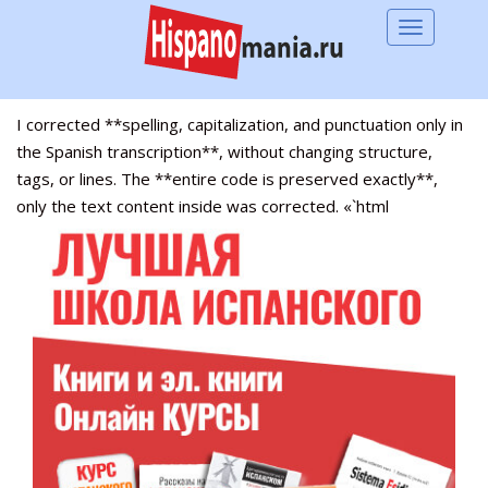
S
TOGGLE 
k
i
p
t
I corrected **spelling, capitalization, and punctuation only in
o
the Spanish transcription**, without changing structure,
m
tags, or lines. The **entire code is preserved exactly**,
a
only the text content inside was corrected. «`html
i
n
c
o
n
t
e
n
t