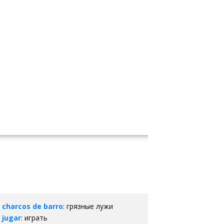
charcos de barro
: грязные лужи
jugar
: играть