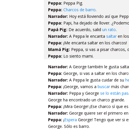
Peppa:
Peppa Pig.
Peppa:
Charcos de barro
.
Narrador:
Hoy está lloviendo así que Pe
Peppa:
Papi, ha dejado de llover. ¿Podemos
Papá Pig:
De acuerdo, salid
un rato
.
Narrador:
A Peppa le encanta
saltar
en los
Peppa:
¡Me encanta saltar en los charcos!
Mamá Pig:
Peppa, si vas a pisar charcos,
Peppa:
Lo siento mami.
Narrador:
A George también le gusta salta
Peppa:
George, si vas a saltar en los char
Narrador:
A Peppa le gusta cuidar de su
h
Peppa:
¡George, vamos a
buscar
más char
Narrador:
Peppa y George
se lo están pa
George ha encontrado un charco grande.
Peppa:
¡Mira George! ¡Ese charco sí que es
Narrador:
George quiere ser el primero en 
Peppa:
¡
Espera
George! Tengo que ver si 
George. Sólo es barro.