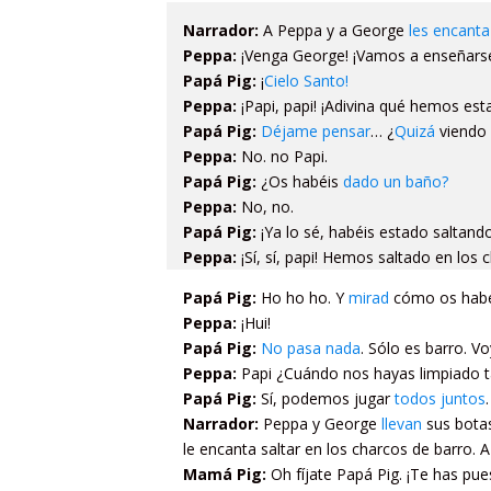
Narrador:
A Peppa y a George
les encanta
Peppa:
¡Venga George! ¡Vamos a enseñarse
Papá Pig:
¡
Cielo Santo!
Peppa:
¡Papi, papi! ¡Adivina qué hemos es
Papá Pig:
Déjame pensar
… ¿
Quizá
viendo 
Peppa:
No. no Papi.
Papá Pig:
¿Os habéis
dado un baño?
Peppa:
No, no.
Papá Pig:
¡Ya lo sé, habéis estado saltand
Peppa:
¡Sí, sí, papi! Hemos saltado en los 
Papá Pig:
Ho ho ho. Y
mirad
cómo os habé
Peppa:
¡Hui!
Papá Pig:
No pasa nada
. Sólo es barro. V
Peppa:
Papi ¿Cuándo nos hayas limpiado t
Papá Pig:
Sí, podemos jugar
todos juntos
.
Narrador:
Peppa y George
llevan
sus botas
le encanta saltar en los charcos de barro. A
Mamá Pig:
Oh fíjate Papá Pig. ¡Te has pue