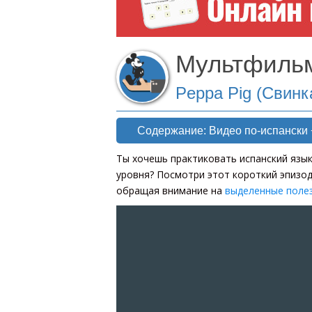
Мультфильм
Peppa Pig (Свинк
Содержание: Видео по-испански 
Ты хочешь практиковать испанский язык
уровня? Посмотри этот короткий эпизод,
обращая внимание на
выделенные поле
[wp-video-floater]