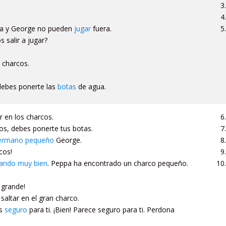
ppa y George no pueden
jugar
fuera.
 salir a jugar?
 charcos.
 debes ponerte las
botas
de agua.
r en los charcos.
cos, debes ponerte tus botas.
ermano pequeño
George.
cos!
sando muy bien
. Peppa ha encontrado un charco pequeño.
 grande!
saltar en el gran charco.
es
seguro
para ti. ¡Bien! Parece seguro para ti. Perdona