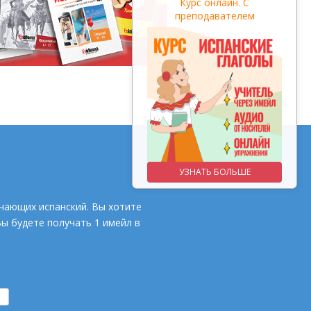
ПРЕПОДАВАТЕЛЕМ
Курс онлайн. С
преподавателем
заговори за 3 месяца
УЗНАТЬ БОЛЬШЕ
УЗНАТЬ БОЛЬШЕ
чающих испанский. Вы хотите
Вы будете получать 1 имейл в