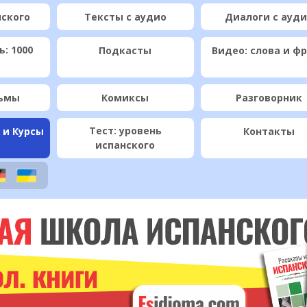
нского
Тексты с аудио
Диалоги с ауд
: 1000
Подкасты
Видео: слова и ф
ьмы
Комиксы
Разговорник
Тест: уровень
 и Курсы
Контакты
испанского