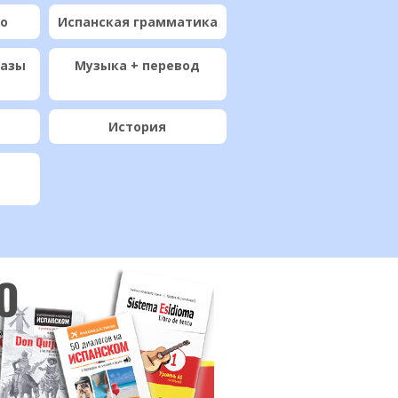
ио
Испанская грамматика
разы
Музыка + перевод
История