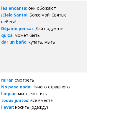
les encanta
: они обожают
¡Cielo Santo!
: Боже мой! Святые
небеса!
Déjame pensar
: Дай подумать
quizá
: может быть
dar un baño
: купать, мыть
mirar
: смотреть
No pasa nada
: Ничего страшного
limpiar
: мыть, чистить
todos juntos
: все вместе
llevar
: носить (одежду)