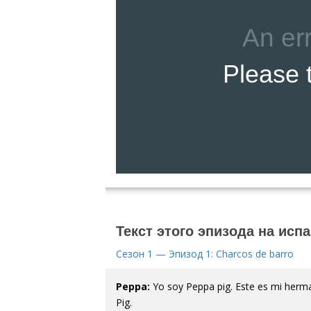
Текст этого эпизода на исп
Сезон 1 — Эпизод 1: Charcos de barro
Peppa:
Yo soy Peppa pig. Este es mi her
Pig.