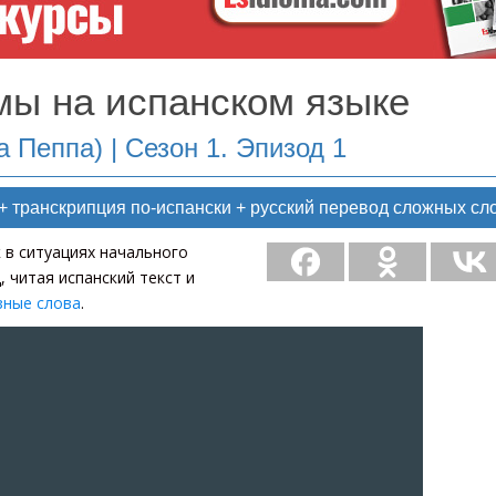
ы на испанском языке
а Пеппа) | Сезон 1. Эпизод 1
+ транскрипция по-испански + русский перевод сложных сло
 в ситуациях начального
 читая испанский текст и
зные слова
.