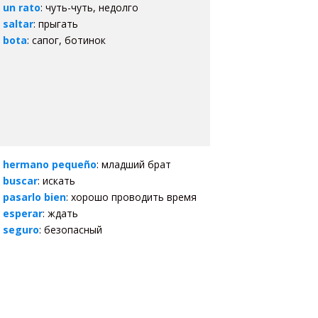
un rato
: чуть-чуть, недолго
saltar
: прыгать
bota
: сапог, ботинок
hermano pequeño
: младший брат
buscar
: искать
pasarlo bien
: хорошо проводить время
esperar
: ждать
seguro
: безопасный