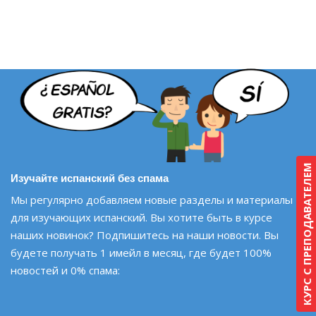
КУРС С ПРЕПОДАВАТЕЛЕМ
Изучайте испанский без спама
Мы регулярно добавляем новые разделы и материалы
для изучающих испанский. Вы хотите быть в курсе
наших новинок? Подпишитесь на наши новости. Вы
будете получать 1 имейл в месяц, где будет 100%
новостей и 0% спама: