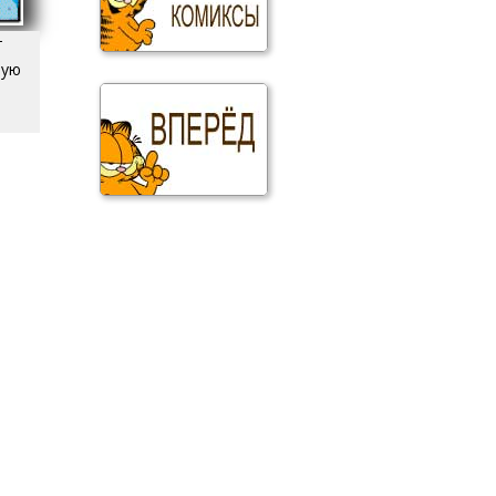
т
ную