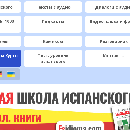
нского
Тексты с аудио
Диалоги с ауд
: 1000
Подкасты
Видео: слова и ф
ьмы
Комиксы
Разговорник
Тест: уровень
 и Курсы
Контакты
испанского