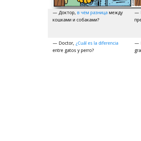
— Доктор,
в чём разница
между
— 
кошками и собаками?
пр
— Doctor,
¿Cuál es la diferencia
— B
entre gatos y perro?
gra