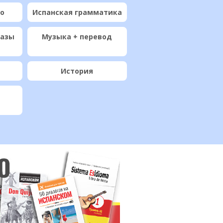
ио
Испанская грамматика
разы
Музыка + перевод
История