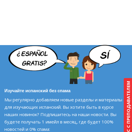
КУРС С ПРЕПОДАВАТЕЛЕМ
Изучайте испанский без спама
Мы регулярно добавляем новые разделы и материалы
для изучающих испанский. Вы хотите быть в курсе
наших новинок? Подпишитесь на наши новости. Вы
будете получать 1 имейл в месяц, где будет 100%
новостей и 0% спама: