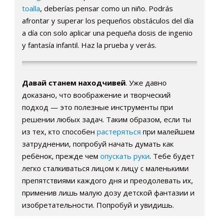
toalla
, deberías pensar como un niño. Podrás
afrontar y superar los pequeños obstáculos del día
a día con solo aplicar una pequeña dosis de ingenio
y fantasía infantil. Haz la prueba y verás.
Давай станем находчивей
. Уже давно
доказано, что воображение и творческий
подход — это полезные инструменты при
решении любых задач. Таким образом, если ты
из тех, кто способен
растеряться
при малейшем
затруднении, попробуй начать думать как
ребёнок, прежде чем
опускать руки
. Тебе будет
легко сталкиваться лицом к лицу с маленькими
препятствиями каждого дня и преодолевать их,
применив лишь малую дозу детской фантазии и
изобретательности. Попробуй и увидишь.