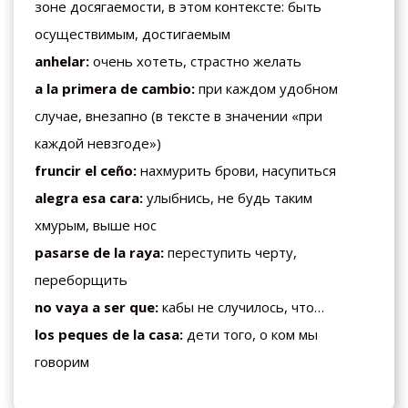
зоне досягаемости, в этом контексте: быть
осуществимым, достигаемым
anhelar:
очень хотеть, страстно желать
a la primera de cambio:
при каждом удобном
случае, внезапно (в тексте в значении «при
каждой невзгоде»)
fruncir el ceño:
нахмурить брови, насупиться
alegra esa cara:
улыбнись, не будь таким
хмурым, выше нос
pasarse de la raya:
переступить черту,
переборщить
no vaya a ser que:
кабы не случилось, что…
los peques de la casa:
дети того, о ком мы
говорим