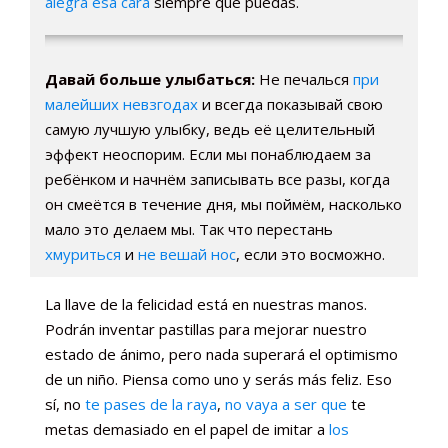
alegra esa cara
siempre que puedas.
Давай больше улыбаться:
Не печалься
при
малейших невзгодах
и всегда показывай свою
самую лучшую улыбку, ведь её целительный
эффект неоспорим. Если мы понаблюдаем за
ребёнком и начнём записывать все разы, когда
он смеётся в течение дня, мы поймём, насколько
мало это делаем мы. Так что перестань
хмуриться
и
не вешай нос
, если это восможно.
La llave de la felicidad está en nuestras manos.
Podrán inventar pastillas para mejorar nuestro
estado de ánimo, pero nada superará el optimismo
de un niño. Piensa como uno y serás más feliz. Eso
sí, no
te pases de la raya
,
no vaya a ser que
te
metas demasiado en el papel de imitar a
los