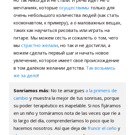
но так никогда и не стали. И речь идёт не о
мечтаниях, которые
осуществимы
только для
очень небольшого количества людей (как стать
космонавтом, к примеру), а о маловажных вещах,
таких как научиться рисовать или играть на
гитаре. Мы можем сесть и сожалеть о том, чего
мы
страстно желали
, но так и не достигли, а
можем сделать первый шаг и начать новое
увлечение, которое имеет своё происхождение
в том далёком желании детства.
Так возьмись
же за дело
!
Sonriamos más:
No te amargues
a la primero de
cambio
y muestra la mejor de tus sonrisas, porque
su poder terapéutico es inapelable. Si nos fijáramos
en un niño y tomáramos nota de las veces que ríe a
lo largo del día, comprenderíamos lo poco que lo
hacemos nosotros. Así que deja de
fruncir el ceño
y