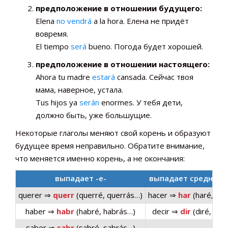
предположение в отношении будущего:
Elena
no vendrá
a la hora. Елена не придёт
вовремя.
El tiempo
será
bueno. Погода будет хорошей.
предположение в отношении настоящего:
Ahora tu madre
estará
cansada. Сейчас твоя
мама, наверное, устала.
Tus hijos ya
serán
enormes. У тебя дети,
должно быть, уже большущие.
Некоторые глаголы меняют свой корень и образуют
будущее время неправильно. Обратите внимание,
что меняется именно корень, а не окончания:
выпадает -e-
выпадает средний 
querer ⇒
querr
(querré, querrás…)
hacer ⇒
har
(haré, har
haber ⇒
habr
(habré, habrás…)
decir ⇒
dir
(diré, dir
saber ⇒
sabr
(sabré, sabrás…)