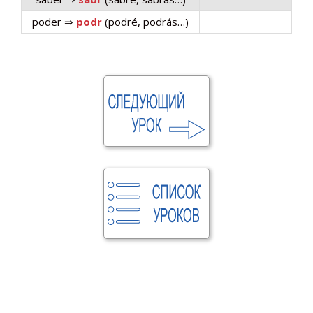
poder ⇒
podr
(podré, podrás…)