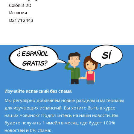
Colón 3 2D
Испания
B21712443
Изучайте испанский без спама
Мы регулярно добавляем новые разделы и материалы
для изучающих испанский. Вы хотите быть в курсе
наших новинок? Подпишитесь на наши новости. Вы
будете получать 1 имейл в месяц, где будет 100%
новостей и 0% спама: