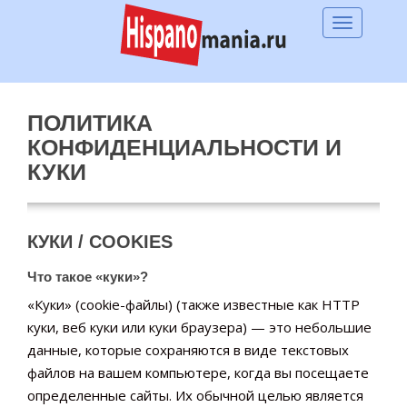
S
TOGGLE 
k
i
p
t
ПОЛИТИКА
o
КОНФИДЕНЦИАЛЬНОСТИ И
m
КУКИ
a
i
n
c
КУКИ / COOKIES
o
Что такое «куки»?
n
«Куки» (cookie-файлы) (также известные как HTTP
t
куки, веб куки или куки браузера) — это небольшие
e
данные, которые сохраняются в виде текстовых
n
файлов на вашем компьютере, когда вы посещаете
t
определенные сайты. Их обычной целью является