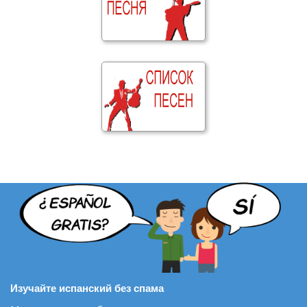
Изучайте испанский без спама