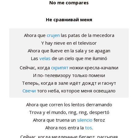
No me compares
Не сравнивай меня
Ahora que
crujen
las patas de la mecedora
Y hay nieve en el televisor
Ahora que llueve en la sala y se apagan
Las
velas
de un cielo que me iluminó
Сейчас, когда
скрипят
ножки кресла-качалки
И по-телевизору только помехи
Теперь, когда в зале идёт дождт и гаснут
Свечи
того неба, которое меня освещало
Ahora que corren los lentos derramando
Trova y el mundo, ring, ring, despertó
Ahora que truena un
silencio
feroz
Ahora nos entra la
tos
.
Сейчас, когда медленные бегают, рассыпая