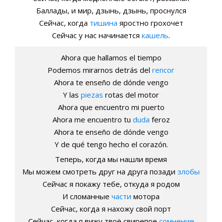
Баллады, и мир, дзынь, дзынь, проснулся
Сейчас, когда
тишина
яростно грохочет
Сейчас у нас начинается
кашель
.
Ahora que hallamos el tiempo
Podemos mirarnos detrás del
rencor
Ahora te enseño de dónde vengo
Y las
piezas
rotas del motor
Ahora que encuentro mi puerto
Ahora me encuentro tu
duda
feroz
Ahora te enseño de dónde vengo
Y de qué tengo hecho el corazón.
Теперь, когда мы нашли время
Мы можем смотреть друг на друга позади
злобы
Сейчас я покажу тебе, откуда я родом
И сломанные
части
мотора
Сейчас, когда я нахожу свой порт
Сейчас, когда я вижу твоё свирепое
сомнение