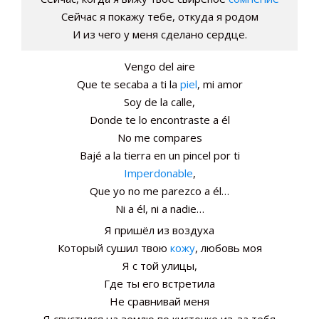
Сейчас я покажу тебе, откуда я родом
И из чего у меня сделано сердце.
Vengo del aire
Que te secaba a ti la
piel
, mi amor
Soy de la calle,
Donde te lo encontraste a él
No me compares
Bajé a la tierra en un pincel por ti
Imperdonable
,
Que yo no me parezco a él…
Ni a él, ni a nadie…
Я пришёл из воздуха
Который сушил твою
кожу
, любовь моя
Я с той улицы,
Где ты его встретила
Не сравнивай меня
Я спустился на землю по кисточке из-за тебя