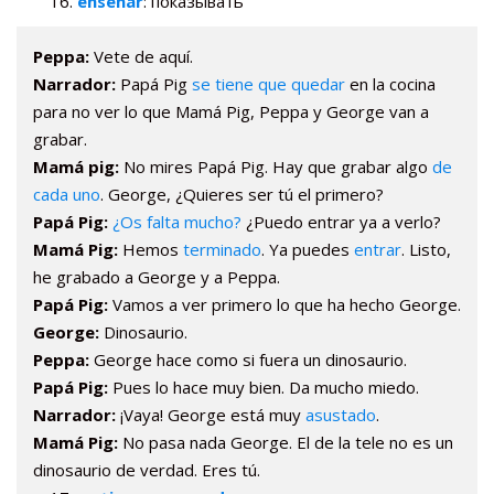
enseñar
: показывать
Peppa:
Vete de aquí.
Narrador:
Papá Pig
se tiene que quedar
en la cocina
para no ver lo que Mamá Pig, Peppa y George van a
grabar.
Mamá pig:
No mires Papá Pig. Hay que grabar algo
de
cada uno
. George, ¿Quieres ser tú el primero?
Papá Pig:
¿Os falta mucho?
¿Puedo entrar ya a verlo?
Mamá Pig:
Hemos
terminado
. Ya puedes
entrar
. Listo,
he grabado a George y a Peppa.
Papá Pig:
Vamos a ver primero lo que ha hecho George.
George:
Dinosaurio.
Peppa:
George hace como si fuera un dinosaurio.
Papá Pig:
Pues lo hace muy bien. Da mucho miedo.
Narrador:
¡Vaya! George está muy
asustado
.
Mamá Pig:
No pasa nada George. El de la tele no es un
dinosaurio de verdad. Eres tú.