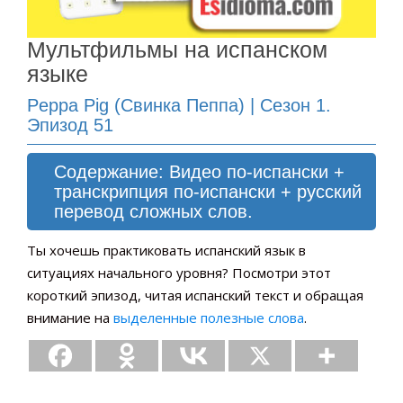
Мультфильмы на испанском
языке
Peppa Pig (Свинка Пеппа) | Сезон 1.
Эпизод 51
Содержание: Видео по-испански +
транскрипция по-испански + русский
перевод сложных слов.
Ты хочешь практиковать испанский язык в
ситуациях начального уровня? Посмотри этот
короткий эпизод, читая испанский текст и обращая
внимание на
выделенные полезные слова
.