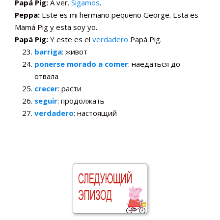
Papá Pig:
A ver.
Sigamos
.
Peppa:
Este es mi hermano pequeño George. Esta es
Mamá Pig y esta soy yo.
Papá Pig:
Y este es el
verdadero
Papá Pig.
barriga
: живот
ponerse morado a comer
: наедаться до
отвала
crecer
: расти
seguir
: продолжать
verdadero
: настоящий