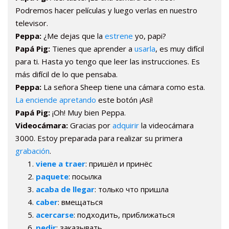
Podremos hacer películas y luego verlas en nuestro
televisor.
Peppa:
¿Me dejas que la
estrene
yo, papi?
Papá Pig:
Tienes que aprender a
usarla
, es muy difícil
para ti. Hasta yo tengo que leer las instrucciones. Es
más difícil de lo que pensaba.
Peppa:
La señora Sheep tiene una cámara como esta.
La enciende apretando
este botón ¡Así!
Papá Pig:
¡Oh! Muy bien Peppa.
Videocámara:
Gracias por
adquirir
la videocámara
3000. Estoy preparada para realizar su primera
grabación
.
viene a traer
: пришёл и принёс
paquete
: посылка
acaba de llegar
: только что пришла
caber
: вмещаться
acercarse
: подходить, приближаться
pedir
: заказывать