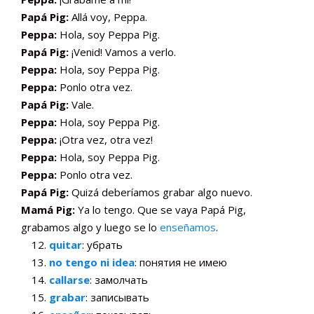
Papá Pig:
Allá voy, Peppa.
Peppa:
Hola, soy Peppa Pig.
Papá Pig:
¡Venid! Vamos a verlo.
Peppa:
Hola, soy Peppa Pig.
Peppa:
Ponlo otra vez.
Papá Pig:
Vale.
Peppa:
Hola, soy Peppa Pig.
Peppa:
¡Otra vez, otra vez!
Peppa:
Hola, soy Peppa Pig.
Peppa:
Ponlo otra vez.
Papá Pig:
Quizá deberíamos grabar algo nuevo.
Mamá Pig:
Ya lo tengo. Que se vaya Papá Pig,
grabamos algo y luego se lo
enseñamos
.
quitar
: убрать
no tengo ni idea
: понятия не имею
callarse
: замолчать
grabar
: записывать