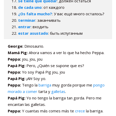
se tiene que quedar
: должен остаться
de cada uno
: от каждого
¿Os falta mucho?
: У вас ещё много осталось?
terminar
: заканчивать
entrar
: входить
estar asustado
: быть испуганным
George:
Dinosaurio.
Mamá Pig:
Ahora vamos a ver lo que ha hecho Peppa.
Peppa:
jou, jou, jou
Papá Pig:
Pero, ¿Quién se supone que es?
Peppa:
Yo soy Papá Pig jou, jou
Papá Pig:
¡Ah! Soy yo.
Peppa:
Tengo la
barriga
muy gorda porque me
pongo
morado a comer
tarta y
galletas
.
Papá Pig:
Yo no tengo la barriga tan gorda. Pero me
encantan las galletas.
Peppa:
Y cuantas más comes más te
crece
la barriga.