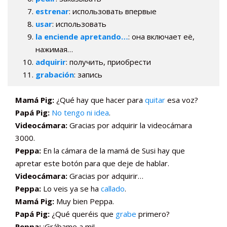
estrenar
: использовать впервые
usar
: использовать
la enciende apretando…
: она включает её,
нажимая…
adquirir
: получить, приобрести
grabación
: запись
Mamá Pig:
¿Qué hay que hacer para
quitar
esa voz?
Papá Pig:
No tengo ni idea
.
Videocámara:
Gracias por adquirir la videocámara
3000.
Peppa:
En la cámara de la mamá de Susi hay que
apretar este botón para que deje de hablar.
Videocámara:
Gracias por adquirir…
Peppa:
Lo veis ya se ha
callado
.
Mamá Pig:
Muy bien Peppa.
Papá Pig:
¿Qué queréis que
grabe
primero?
Peppa:
¡Grábame a mi!