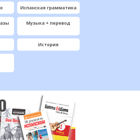
ио
Испанская грамматика
разы
Музыка + перевод
История