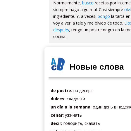
Normalmente,
busco
recetas por interne
siempre hago algo mal. Casi siempre
olv
ingrediente. Y, a veces,
pongo
la tarta en
voy a ver la tele y me olvido de todo.
Dos
después
, tengo un postre negro en la me
cocina.
Новые слова
de postre:
на десерт
dulces:
сладости
un día a la semana:
один день в недел
cenar:
ужинать
decir:
говорить, сказать