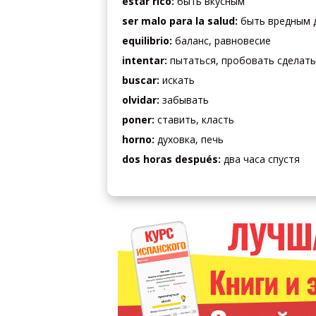
estar rico:
быть вкусным
ser malo para la salud:
быть вредным 
equilibrio:
баланс, равновесие
intentar:
пытаться, пробовать сделать
buscar:
искать
olvidar:
забывать
poner:
ставить, класть
horno:
духовка, печь
dos horas después:
два часа спустя