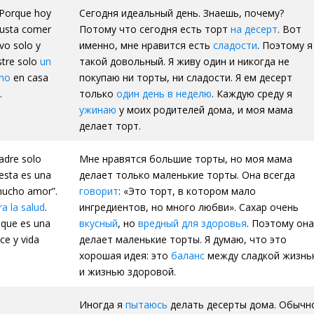
 Porque hoy
Сегодня идеальный день. Знаешь, почему?
gusta comer
Потому что сегодня есть торт
на десерт
. Вот
ivo solo y
именно, мне нравится есть
сладости
. Поэтому я
stre solo
un
такой довольный. Я живу один и никогда не
no
en casa
покупаю ни торты, ни сладости. Я ем десерт
.
только
один день в неделю
. Каждую среду я
ужинаю
у моих родителей дома, и моя мама
делает торт.
adre solo
Мне нравятся большие торты, но моя мама
esta es una
делает только маленькие торты. Она всегда
 mucho amor”.
говорит
: «Это торт, в котором мало
a la salud
.
ингредиентов, но много любви». Сахар очень
 que es una
вкусный
, но
вредный для здоровья
. Поэтому она
ce y vida
делает маленькие торты. Я думаю, что это
хорошая идея: это
баланс
между сладкой жизнь
и жизнью здоровой.
Иногда я
пытаюсь
делать десерты дома. Обычн