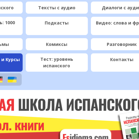
нского
Тексты с аудио
Диалоги с ауд
: 1000
Подкасты
Видео: слова и ф
ьмы
Комиксы
Разговорник
Тест: уровень
 и Курсы
Контакты
испанского