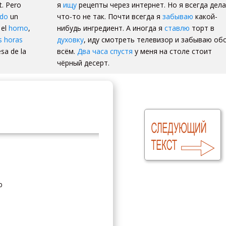
t. Pero
я
ищу
рецепты через интернет. Но я всегда дел
ido
un
что-то не так. Почти всегда я
забываю
какой-
 el
horno
,
нибудь ингредиент. А иногда я
ставлю
торт в
 horas
духовку
, иду смотреть телевизор и забываю об
sa de la
всём.
Два часа спустя
у меня на столе стоит
чёрный десерт.
ю