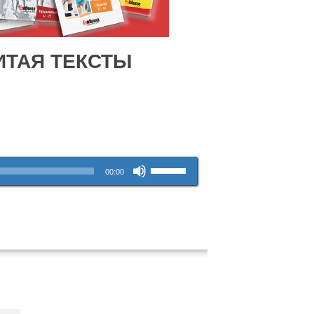
ИТАЯ ТЕКСТЫ
Используйте
00:00
клавиши
вверх/
вниз,
чтобы
увеличить
или
уменьшить
громкость.