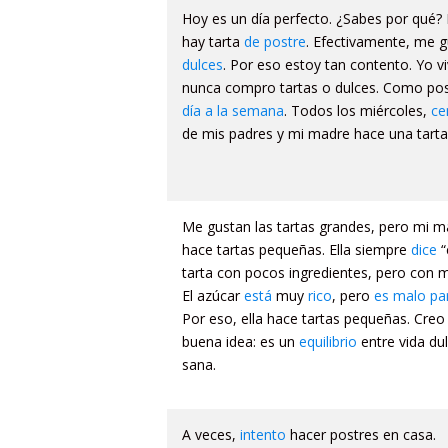
Hoy es un día perfecto. ¿Sabes por qué?
hay tarta
de postre
. Efectivamente, me 
dulces
. Por eso estoy tan contento. Yo v
nunca compro tartas o dulces. Como po
día a la semana
. Todos los miércoles,
ce
de mis padres y mi madre hace una tarta
Me gustan las tartas grandes, pero mi m
hace tartas pequeñas. Ella siempre
dice
“
tarta con pocos ingredientes, pero con
El azúcar
está
muy
rico
, pero
es malo par
Por eso, ella hace tartas pequeñas. Creo
buena idea: es un
equilibrio
entre vida dul
sana.
A veces,
intento
hacer postres en casa.