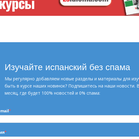
ИСПАНСКИЕ ГЛАГОЛЫ
Курс онлайн. С
преподавателем
Изучайте испанский без спама
Мы регулярно добавляем новые разделы и материалы для изу
быть в курсе наших новинок? Подпишитесь на наши новости. 
УЗНАТЬ БОЛЬШЕ
месяц, где будет 100% новостей и 0% спама:
-mail
мя