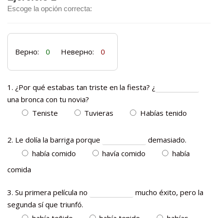
Escoge la opción correcta:
Верно:
0
Неверно:
0
1. ¿Por qué estabas tan triste en la fiesta? ¿
una bronca con tu novia?
Teniste
Tuvieras
Habías tenido
2. Le dolía la barriga porque
demasiado.
había comido
havía comido
había
comida
3. Su primera película no
mucho éxito, pero la
segunda sí que triunfó.
había teñido
había tenido
habías