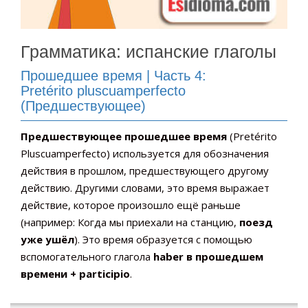
Грамматика: испанские глаголы
Прошедшее время | Часть 4:
Pretérito pluscuamperfecto
(Предшествующее)
Предшествующее прошедшее время
(Pretérito
Pluscuamperfecto) используется для обозначения
действия в прошлом, предшествующего другому
действию. Другими словами, это время выражает
действие, которое произошло ещё раньше
(например: Когда мы приехали на станцию,
поезд
уже ушёл
). Это время образуется с помощью
вспомогательного глагола
haber в прошедшем
времени + participio
.