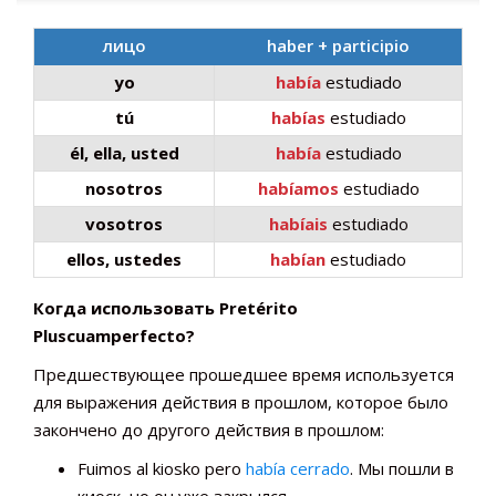
лицо
haber + participio
yo
había
estudiado
tú
habías
estudiado
él, ella, usted
había
estudiado
nosotros
habíamos
estudiado
vosotros
habíais
estudiado
ellos, ustedes
habían
estudiado
Когда использовать Pretérito
Pluscuamperfecto?
Предшествующее прошедшее время используется
для выражения действия в прошлом, которое было
закончено до другого действия в прошлом:
Fuimos al kiosko pero
había cerrado
. Мы пошли в