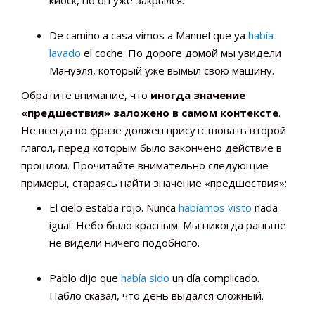
киоск, но он уже закрылся.
De camino a casa vimos a Manuel que ya
había
lavado
el coche. По дороге домой мы увидели
Мануэля, который уже вымыл свою машину.
Обратите внимание, что
иногда значение
«предшествия» заложено в самом контексте
.
Не всегда во фразе должен присутствовать второй
глагол, перед которым было закончено действие в
прошлом. Прочитайте внимательно следующие
примеры, стараясь найти значение «предшествия»:
El cielo estaba rojo. Nunca
habíamos visto
nada
igual. Небо было красным. Мы никогда раньше
не видели ничего подобного.
Pablo dijo que
había sido
un día complicado.
Пабло сказал, что день выдался сложный.